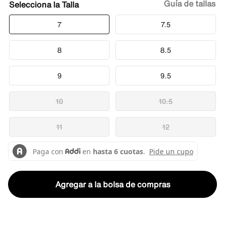
Guía de tallas
Talla
7
7.5
8
8.5
9
9.5
10
10.5
11
12
Agregar a la bolsa de compras