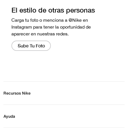
Recursos Nike
Buscar tienda
Regístrate para recibir correos
Ayuda
Eventos Nike