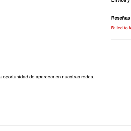
Envíos y
Reseñas 
Failed to 
Escribe 
No hay re