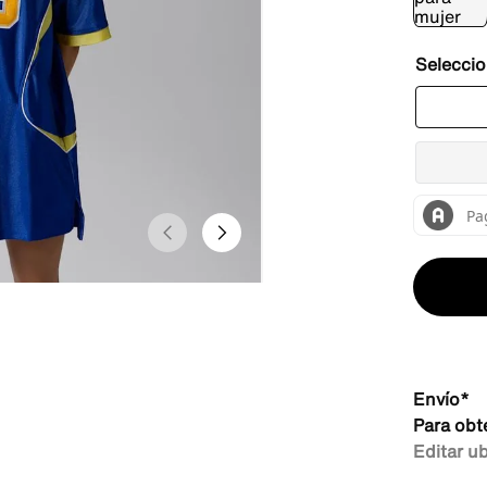
Envío*
Para obt
Editar u