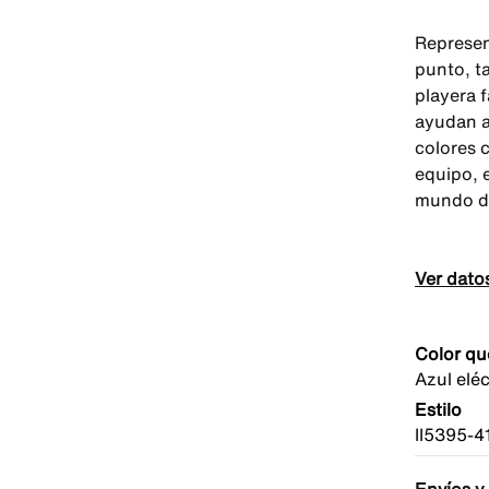
Represent
punto, t
playera f
ayudan a
colores 
equipo, 
mundo de
Ver dato
Color qu
Azul eléc
Estilo
II5395-4