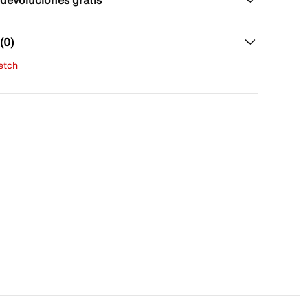
 devoluciones gratis
(0)
fetch
una evaluación
señas aún.