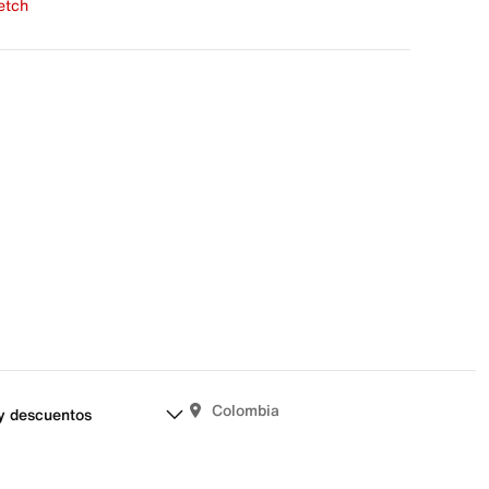
fetch
una evaluación
señas aún.
Colombia
y descuentos