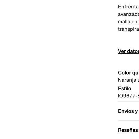
Enfrénta
avanzada
malla en 
transpir
Ver dato
Color qu
Naranja 
Estilo
IO9677-
Envíos y
Reseñas 