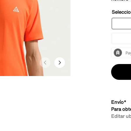
Envío*
Para obt
Editar u