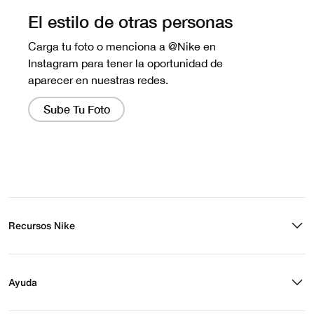
Recursos Nike
Buscar tienda
Regístrate para recibir correos
Ayuda
Eventos Nike