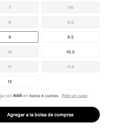
7
7.5
8
8.5
9
9.5
10
10.5
11
11.5
12
Agregar a la bolsa de compras