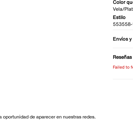
Color qu
Vela/Pla
Estilo
553558-
Envíos y
Reseñas 
Failed to 
Escribe 
No hay re