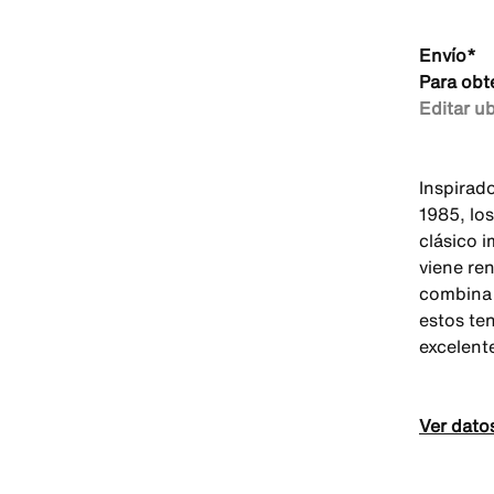
Envío*
Para obt
Editar u
Inspirado
1985, los
clásico i
viene re
combina 
estos te
excelent
Ver dato