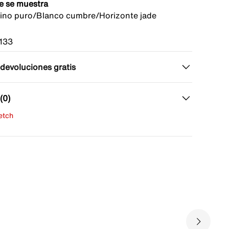
e se muestra
tino puro/Blanco cumbre/Horizonte jade
133
 devoluciones gratis
(0)
fetch
una evaluación
señas aún.