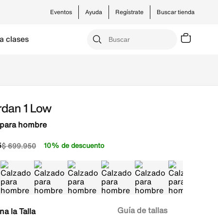
Eventos
Ayuda
Regístrate
Buscar tienda
a clases
rdan 1 Low
 para hombre
5
10% de descuento
$
699
.
950
Guía de tallas
Talla