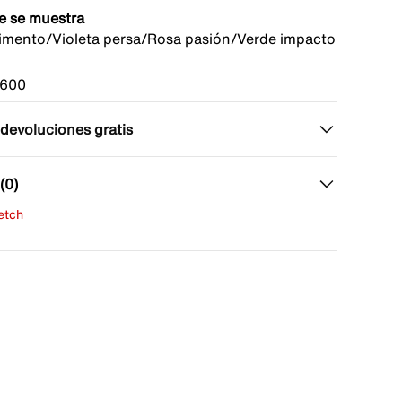
e se muestra
imento/Violeta persa/Rosa pasión/Verde impacto
600
 devoluciones gratis
(0)
fetch
una evaluación
señas aún.