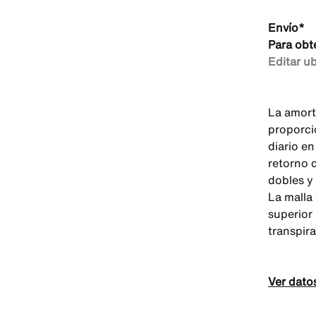
Envío*
Para obt
Editar u
La amort
proporci
diario e
retorno 
dobles y
La malla
superior
transpira
Ver dato