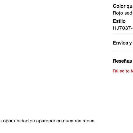
Color qu
Rojo sed
Estilo
HJ7037-
Envíos y
Reseñas 
Failed to 
Escribe 
No hay re