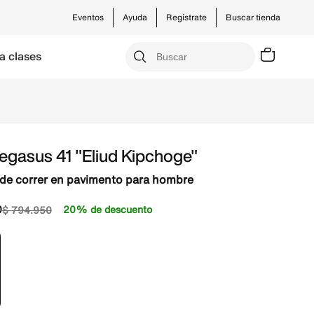
Eventos
Ayuda
Regístrate
Buscar tienda
a clases
egasus 41 "Eliud Kipchoge"
de correr en pavimento para hombre
0
20% de descuento
$
794
.
950