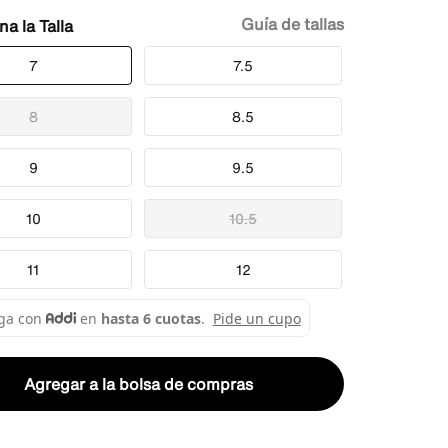
Guía de tallas
Talla
7
7.5
8
8.5
9
9.5
10
10.5
11
12
Agregar a la bolsa de compras