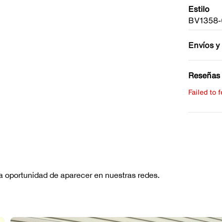
Estilo
BV1358-
Envíos y
Reseñas 
Failed to 
Escribe 
No hay re