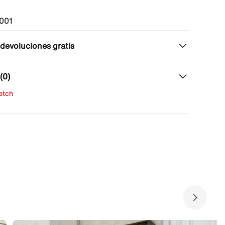
001
 devoluciones gratis
(0)
fetch
una evaluación
señas aún.