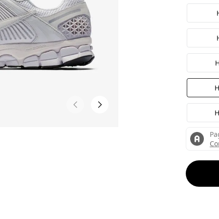
H
H
H