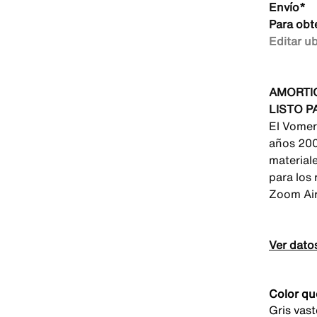
Envío*
Para obt
Editar u
AMORTI
LISTO P
El Vomero
años 200
materiale
para los 
Zoom Air
Ver dato
Color qu
Gris vas