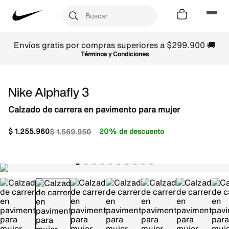
Envíos gratis por compras superiores a $299.900 🚚
Términos y Condiciones
Nike Alphafly 3
Calzado de carrera en pavimento para mujer
$
1
.
255
.
960
20% de descuento
$
1
.
569
.
950