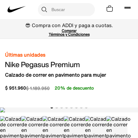
😎 Compra con ADDI y paga a cuotas.
Comprar
Términos y Condiciones
Últimas unidades
Nike Pegasus Premium
Calzado de correr en pavimento para mujer
$
951
.
960
20% de descuento
$
1
.
189
.
950