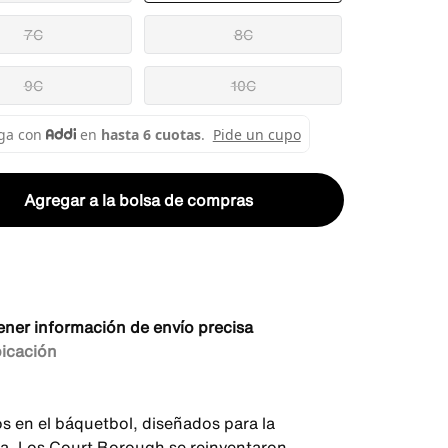
7C
8C
9C
10C
Agregar a la bolsa de compras
ener información de envío precisa
bicación
os en el báquetbol, diseñados para la
ria. Los Court Borough se reinventaron