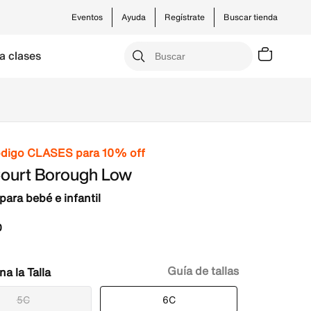
Eventos
Ayuda
Regístrate
Buscar tienda
a clases
ódigo CLASES para 10% off
Court Borough Low
para bebé e infantil
0
Guía de tallas
Talla
5C
6C