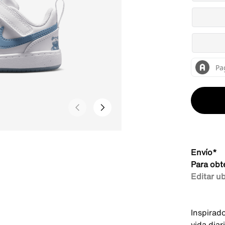
Envío*
Para obt
Editar u
Inspirad
vida dia