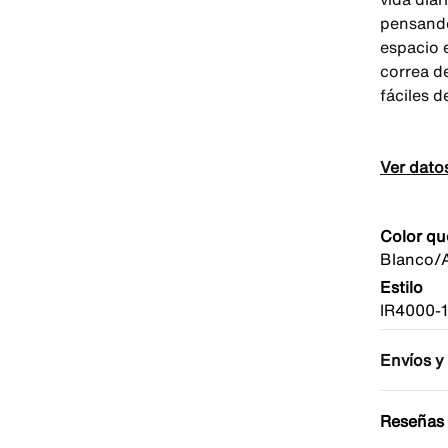
pensando
espacio e
correa d
fáciles d
Ver dato
Color qu
Blanco/A
Estilo
IR4000-
Envíos y
Reseñas 