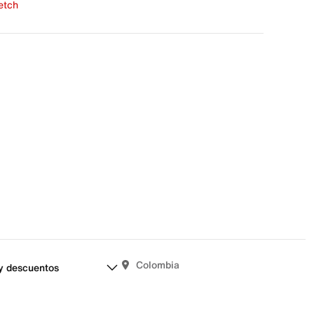
fetch
una evaluación
señas aún.
Colombia
y descuentos