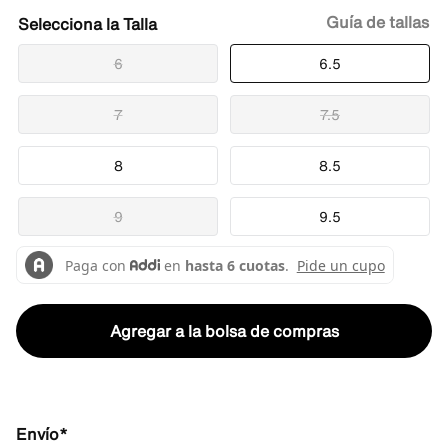
Guía de tallas
Talla
6
6.5
7
7.5
8
8.5
9
9.5
Agregar a la bolsa de compras
Envío*