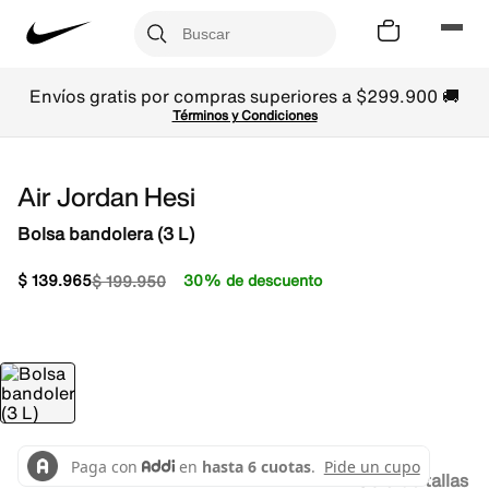
Envíos gratis por compras superiores a $299.900 🚚
Términos y Condiciones
Air Jordan Hesi
Bolsa bandolera (3 L)
$
139
.
965
30% de descuento
$
199
.
950
Guía de tallas