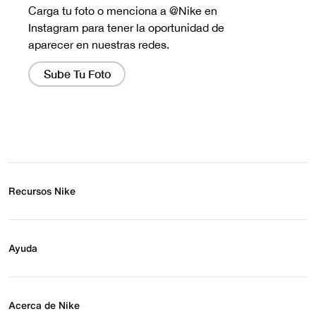
Recursos Nike
Buscar tienda
Regístrate para recibir correos
Ayuda
Eventos Nike
Blog
Obtener ayuda
Preguntas frecuentes
Acerca de Nike