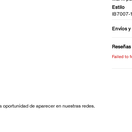
Estilo
IB7007-
Envíos y
Reseñas 
Failed to 
Escribe 
No hay re