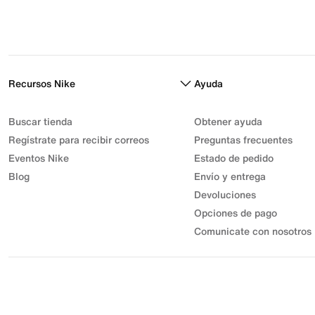
Recursos Nike
Ayuda
Buscar tienda
Obtener ayuda
Regístrate para recibir correos
Preguntas frecuentes
Eventos Nike
Estado de pedido
Blog
Envío y entrega
Devoluciones
Opciones de pago
Comunicate con nosotros
© 2026 Athletic Sport, Inc. S.A.S | NIT 830.003.583-7 | Parque
Industrial Gran Sabana
Desarrollo Industrial Muisca Unidad Privada 7C Bodega 18. |