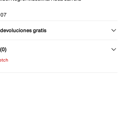
107
 devoluciones gratis
(0)
fetch
una evaluación
señas aún.