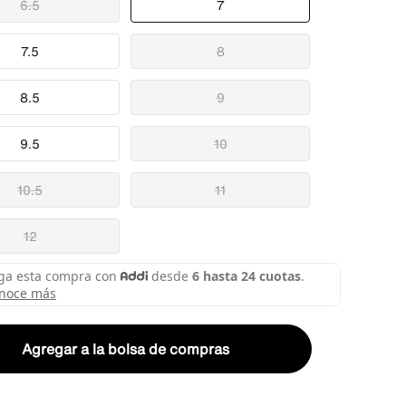
6.5
7
7.5
8
8.5
9
9.5
10
10.5
11
12
Agregar a la bolsa de compras