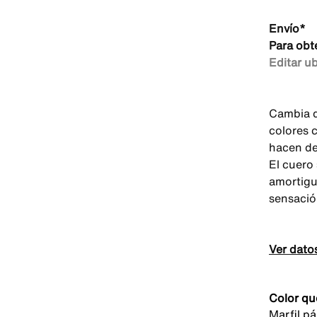
Envío*
Para obt
Editar u
Cambia d
colores c
hacen des
El cuero
amortigu
sensació
Ver dato
Color qu
Marfil p