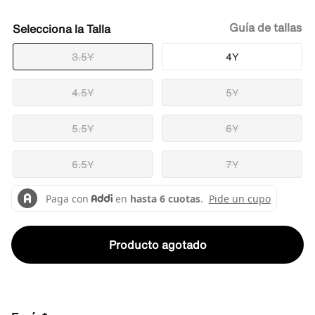
Guía de tallas
Talla
3.5Y
4Y
4.5Y
5Y
5.5Y
6Y
6.5Y
7Y
Producto agotado