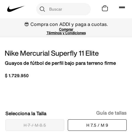
😎 Compra con ADDI y paga a cuotas.
Comprar
Términos y Condiciones
Nike Mercurial Superfly 11 Elite
Guayos de fútbol de perfil bajo para terreno firme
$
1
.
729
.
950
Guía de tallas
Talla
H 7 / M 8.5
H 7.5 / M 9