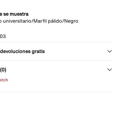
e se muestra
o universitario/Marfil pálido/Negro
103
 devoluciones gratis
(0)
fetch
una evaluación
señas aún.