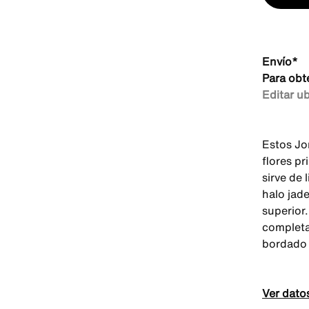
Envío*
Para obt
Editar u
Estos Jo
flores pr
sirve de 
halo jade
superior.
completa
bordado 
Ver dato