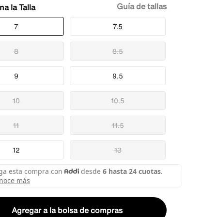
Guía de tallas
Talla
7
7.5
8
8.5
9
9.5
10
10.5
11
11.5
12
13
Agregar a la bolsa de compras