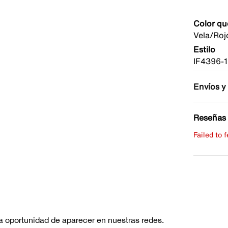
Color qu
Vela/Roj
Estilo
IF4396-
Envíos y
Reseñas 
Failed to 
Escribe 
No hay re