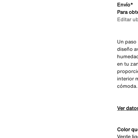
Envío*
Para obt
Editar u
Un paso 
diseño a
humedad,
en tu zan
proporci
interior
cómoda.
Ver dato
Color qu
Verde li