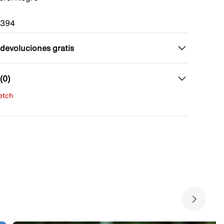
-394
 devoluciones gratis
(0)
fetch
una evaluación
señas aún.