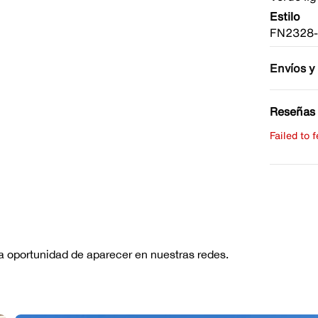
Estilo
FN2328
Envíos y
Reseñas 
Failed to 
Escribe 
No hay re