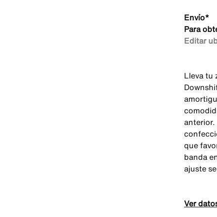
Envío*
Para obt
Editar u
Lleva tu 
Downshif
amortigu
comodida
anterior.
confecci
que favor
banda en
ajuste s
Ver dato