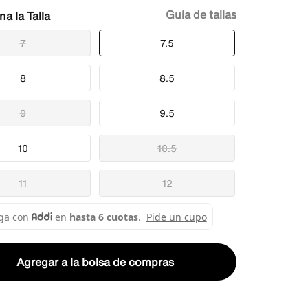
Guía de tallas
Talla
7
7.5
8
8.5
9
9.5
10
10.5
11
12
Agregar a la bolsa de compras