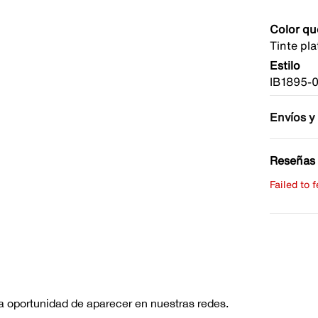
Color qu
Tinte pl
Estilo
IB1895-
Envíos y
Reseñas 
Failed to 
Escribe 
No hay re