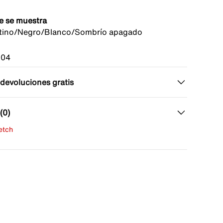
e se muestra
atino/Negro/Blanco/Sombrío apagado
004
 devoluciones gratis
(0)
fetch
una evaluación
señas aún.