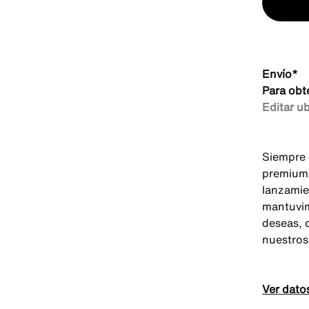
Envío*
Para obt
Editar u
Siempre 
premium 
lanzamie
mantuvim
deseas, 
nuestros
Ver dato