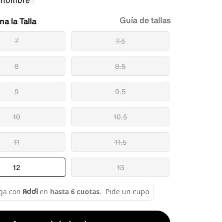
Guía de tallas
Talla
7
7.5
8
8.5
9
9.5
10
10.5
11
11.5
12
13