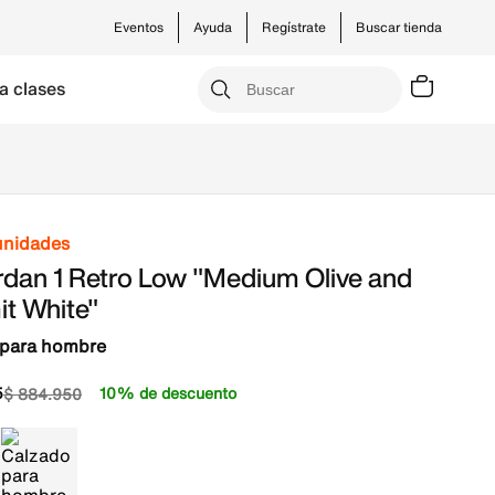
Eventos
Ayuda
Regístrate
Buscar tienda
a clases
unidades
rdan 1 Retro Low "Medium Olive and
t White"
 para hombre
5
10% de descuento
$
884
.
950