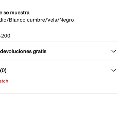
e se muestra
dio/Blanco cumbre/Vela/Negro
-200
 devoluciones gratis
(0)
fetch
una evaluación
señas aún.