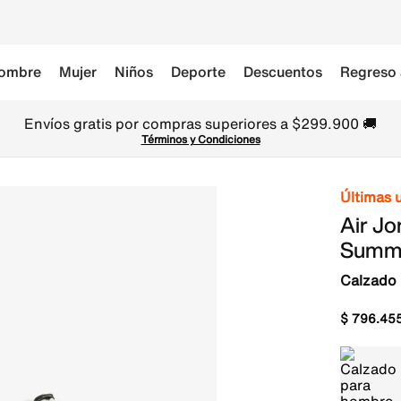
ombre
Mujer
Niños
Deporte
Descuentos
Regreso 
Envíos gratis por compras superiores a $299.900 🚚
Términos y Condiciones
Últimas 
Air Jo
Summi
Calzado
$
796
.
45