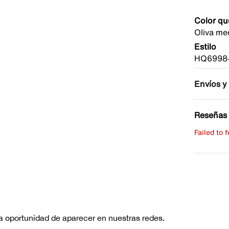
Color qu
Oliva me
Estilo
HQ6998
Envíos y
Reseñas 
Failed to 
Escribe 
No hay re