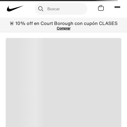
🚨 10% off en Court Borough con cupón CLASES
Comprar
Estilo que sigue tu ritmo
Los Gato combinan la herencia del futsal y el estilo
callejero en un estilo discreto hecho para seguirte
el ritmo a donde quiera que vayas durante el día.
Cómodos y versátiles
Los Gato, con sus texturas en capas, tonos